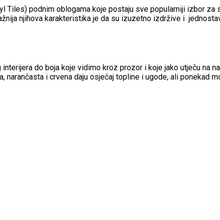
nyl Tiles) podnim oblogama koje postaju sve popularniji izbor za
žnija njihova karakteristika je da su izuzetno izdržive i jednosta
nterijera do boja koje vidimo kroz prozor i koje jako utječu na
a, narančasta i crvena daju osjećaj topline i ugode, ali ponekad 