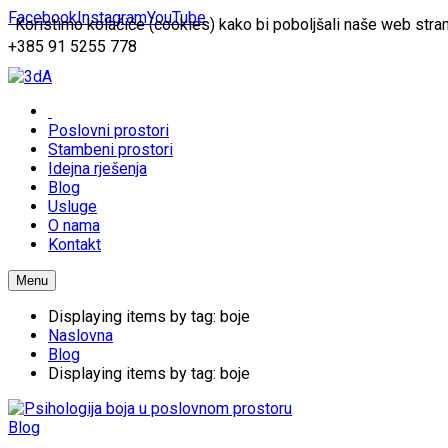
Facebook
Instagram
YouTube
Koristimo kolačiće (cookies) kako bi poboljšali naše web stran
+385 91 5255 778
Poslovni prostori
Stambeni prostori
Idejna rješenja
Blog
Usluge
O nama
Kontakt
Menu
Displaying items by tag: boje
Naslovna
Blog
Displaying items by tag: boje
Blog