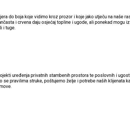
era do boja koje vidimo kroz prozor i koje jako utječu na naše 
časta i crvena daju osjećaj topline i ugode, ali ponekad mogu izazv
i i tuge.
rojekti uređenja privatnih stambenih prostora te poslovnih i ugosti
 se pravilima struke, poštujemo želje i potrebe naših klijenata k
jmove.