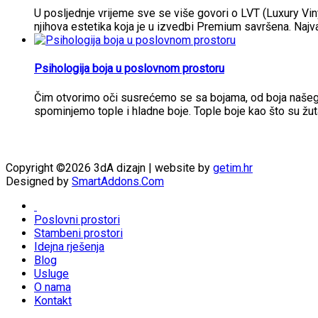
U posljednje vrijeme sve se više govori o LVT (Luxury Vi
njihova estetika koja je u izvedbi Premium savršena. Najva
Psihologija boja u poslovnom prostoru
Čim otvorimo oči susrećemo se sa bojama, od boja našeg i
spominjemo tople i hladne boje. Tople boje kao što su žut
Copyright ©2026 3dA dizajn | website by
getim.hr
Designed by
SmartAddons.Com
Poslovni prostori
Stambeni prostori
Idejna rješenja
Blog
Usluge
O nama
Kontakt