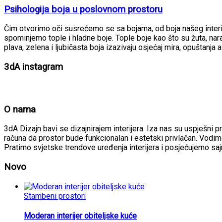
Psihologija boja u poslovnom prostoru
Čim otvorimo oči susrećemo se sa bojama, od boja našeg interij
spominjemo tople i hladne boje. Tople boje kao što su žuta, naran
plava, zelena i ljubičasta boja izazivaju osjećaj mira, opuštanja al
3dA instagram
O nama
3dA Dizajn bavi se dizajnirajem interijera. Iza nas su uspješni p
računa da prostor bude funkcionalan i estetski privlačan. Vodimo
Pratimo svjetske trendove uređenja interijera i posjećujemo sa
Novo
Stambeni prostori
Moderan interijer obiteljske kuće