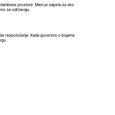
 stambene prostore. Meni je zapela za oko
vno se održavaju.
 naše raspoloženje. Kada govorimo o bojama
mogu…