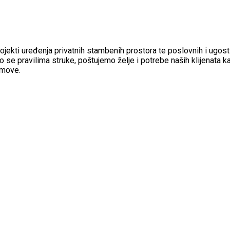
rojekti uređenja privatnih stambenih prostora te poslovnih i ugosti
 se pravilima struke, poštujemo želje i potrebe naših klijenata k
jmove.