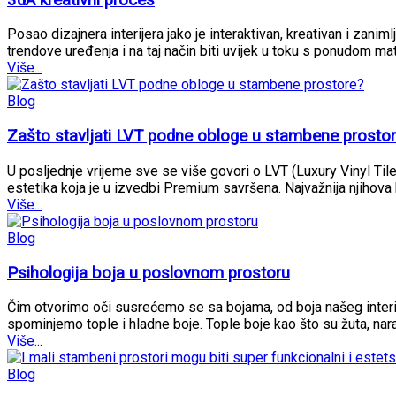
Posao dizajnera interijera jako je interaktivan, kreativan i zaniml
trendove uređenja i na taj način biti uvijek u toku s ponudom ma
Više...
Blog
Zašto stavljati LVT podne obloge u stambene prosto
U posljednje vrijeme sve se više govori o LVT (Luxury Vinyl Ti
estetika koja je u izvedbi Premium savršena. Najvažnija njihova 
Više...
Blog
Psihologija boja u poslovnom prostoru
Čim otvorimo oči susrećemo se sa bojama, od boja našeg interij
spominjemo tople i hladne boje. Tople boje kao što su žuta, nar
Više...
Blog