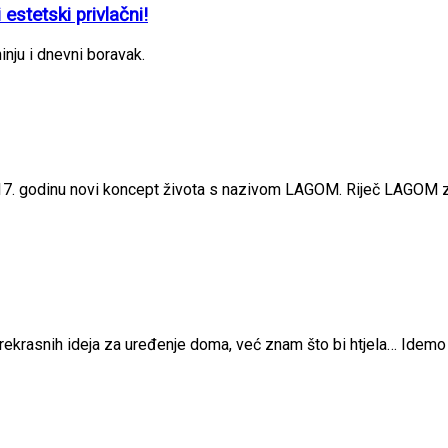
estetski privlačni!
nju i dnevni boravak.
2017. godinu novi koncept života s nazivom LAGOM. Riječ LAGOM zn
ma prekrasnih ideja za uređenje doma, već znam što bi htjela… Idemo