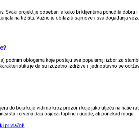
jiv. Svaki projekt je poseban, a kako bi klijentima ponudila dobra i 
terijala na tržištu. Važno je obilaziti sajmove i sva događanja vez
re?
les) podnim oblogama koje postaju sve popularniji izbor za stamb
karakteristika je da su izuzetno izdržive i jednostavno se održav
era do boja koje vidimo kroz prozor i koje jako utječu na naše 
ančasta i crvena daju osjećaj topline i ugode, ali ponekad mogu…