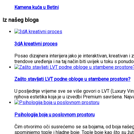
Kamena kuća u Betini
Iz našeg bloga
3dA kreativni proces
Posao dizajnera interijera jako je interaktivan, kreativan i 
trendove uređenja i na taj način biti uvijek u toku s ponud
Zašto stavljati LVT podne obloge u stambene prostore?
U posljednje vrijeme sve se više govori o LVT (Luxury Vi
njihova estetika koja je u izvedbi Premium savršena. Najva
Psihologija boja u poslovnom prostoru
Čim otvorimo oči susrećemo se sa bojama, od boja našeg i
spominjemo tople i hladne boje. Tople boje kao što su žut