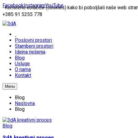
Facebook
Instagram
YouTube
Koristimo kolačiće (cookies) kako bi poboljšali naše web stran
+385 91 5255 778
Poslovni prostori
Stambeni prostori
Idejna rješenja
Blog
Usluge
O nama
Kontakt
Menu
Blog
Naslovna
Blog
Blog
3dA kreativni proces