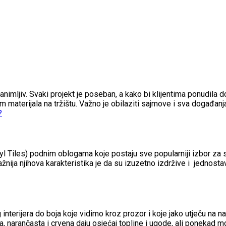
zanimljiv. Svaki projekt je poseban, a kako bi klijentima ponudila do
om materijala na tržištu. Važno je obilaziti sajmove i sva događan
nyl Tiles) podnim oblogama koje postaju sve popularniji izbor za
žnija njihova karakteristika je da su izuzetno izdržive i jednosta
nterijera do boja koje vidimo kroz prozor i koje jako utječu na
a, narančasta i crvena daju osjećaj topline i ugode, ali ponekad 