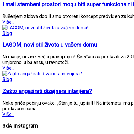
I mali stambeni prostori mogu biti super funkcionalni i 
Rušenjem zidova dobili smo otvoreni koncept predviđen za kuhi
Više...
Blog
LAGOM, novi stil života u vašem domu!
Ni manje, ni više, već u pravoj mjeri! Šveđani su postavili za 
umjereno, u balansu, u ravnoteži.
Više...
Blog
Zašto angažirati dizajnera interijera?
Neke priče počinju ovako: „Stan je tu, jupiiii!!! Na internetu i
prodavaonicama…
Više...
3dA instagram