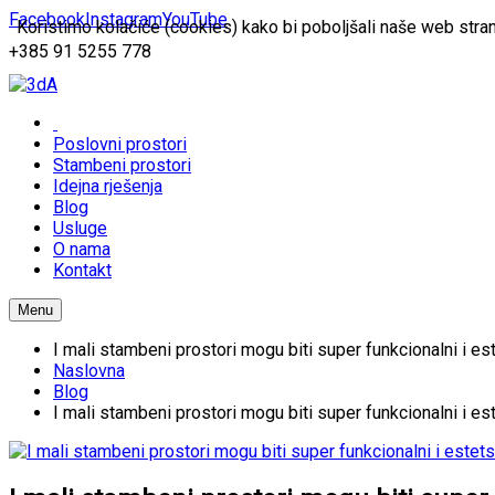
Facebook
Instagram
YouTube
Koristimo kolačiće (cookies) kako bi poboljšali naše web stran
+385 91 5255 778
Poslovni prostori
Stambeni prostori
Idejna rješenja
Blog
Usluge
O nama
Kontakt
Menu
I mali stambeni prostori mogu biti super funkcionalni i est
Naslovna
Blog
I mali stambeni prostori mogu biti super funkcionalni i est