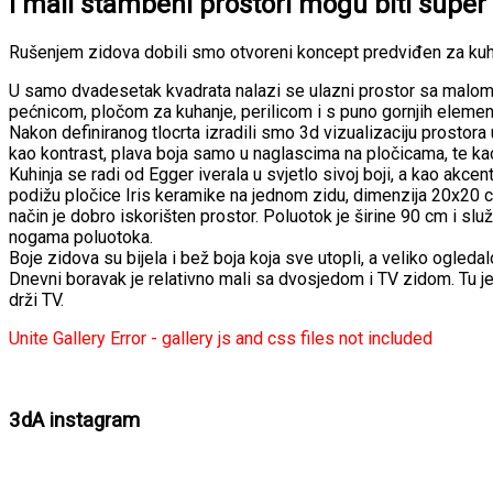
I mali stambeni prostori mogu biti super f
Rušenjem zidova dobili smo otvoreni koncept predviđen za kuhi
U samo dvadesetak kvadrata nalazi se ulazni prostor sa malom 
pećnicom, pločom za kuhanje, perilicom i s puno gornjih elemen
Nakon definiranog tlocrta izradili smo 3d vizualizaciju prostora u
kao kontrast, plava boja samo u naglascima na pločicama, te kao 
Kuhinja se radi od Egger iverala u svjetlo sivoj boji, a kao akce
podižu pločice Iris keramike na jednom zidu, dimenzija 20x20 c
način je dobro iskorišten prostor. Poluotok je širine 90 cm i slu
nogama poluotoka.
Boje zidova su bijela i bež boja koja sve utopli, a veliko ogleda
Dnevni boravak je relativno mali sa dvosjedom i TV zidom. Tu je 
drži TV.
Unite Gallery Error - gallery js and css files not included
3dA instagram