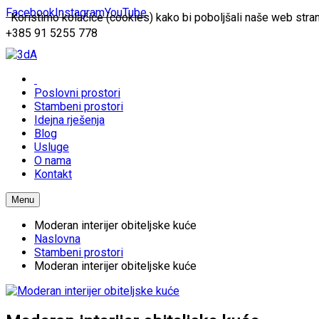
Facebook
Instagram
YouTube
Koristimo kolačiće (cookies) kako bi poboljšali naše web stran
+385 91 5255 778
Poslovni prostori
Stambeni prostori
Idejna rješenja
Blog
Usluge
O nama
Kontakt
Menu
Moderan interijer obiteljske kuće
Naslovna
Stambeni prostori
Moderan interijer obiteljske kuće