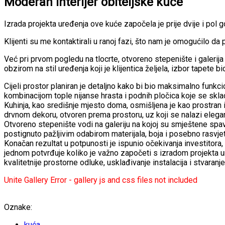
Moderan interijer obiteljske kuće
Izrada projekta uređenja ove kuće započela je prije dvije i pol g
Klijenti su me kontaktirali u ranoj fazi, što nam je omogućilo da
Već pri prvom pogledu na tlocrte, otvoreno stepenište i galerija
obzirom na stil uređenja koji je klijentica željela, izbor tapete bi
Cijeli prostor planiran je detaljno kako bi bio maksimalno funkcion
kombinacijom tople nijanse hrasta i podnih pločica koje se skla
Kuhinja, kao središnje mjesto doma, osmišljena je kao prostran i
drvnom dekoru, otvoren prema prostoru, uz koji se nalazi elegan
Otvoreno stepenište vodi na galeriju na kojoj su smještene spava
postignuto pažljivim odabirom materijala, boja i posebno rasvje
Konačan rezultat u potpunosti je ispunio očekivanja investitora,
jednom potvrđuje koliko je važno započeti s izradom projekta u
kvalitetnije prostorne odluke, usklađivanje instalacija i stvaranj
Unite Gallery Error - gallery js and css files not included
Oznake:
kuća