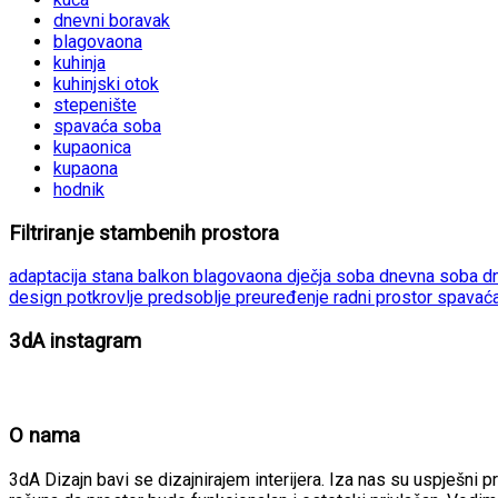
dnevni boravak
blagovaona
kuhinja
kuhinjski otok
stepenište
spavaća soba
kupaonica
kupaona
hodnik
Filtriranje stambenih prostora
adaptacija stana
balkon
blagovaona
dječja soba
dnevna soba
d
design
potkrovlje
predsoblje
preuređenje
radni prostor
spavać
3dA instagram
O nama
3dA Dizajn bavi se dizajnirajem interijera. Iza nas su uspješni p