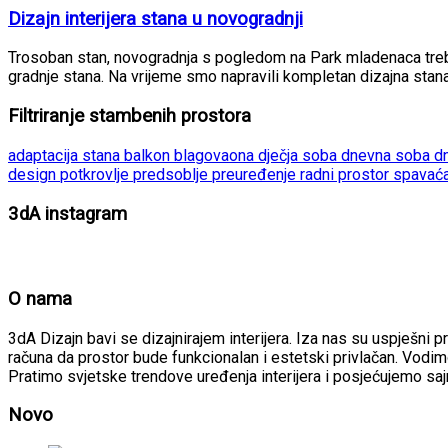
Dizajn interijera stana u novogradnji
Trosoban stan, novogradnja s pogledom na Park mladenaca trebao 
gradnje stana. Na vrijeme smo napravili kompletan dizajna stana u
Filtriranje stambenih prostora
adaptacija stana
balkon
blagovaona
dječja soba
dnevna soba
d
design
potkrovlje
predsoblje
preuređenje
radni prostor
spavać
3dA instagram
O nama
3dA Dizajn bavi se dizajnirajem interijera. Iza nas su uspješni p
računa da prostor bude funkcionalan i estetski privlačan. Vodimo
Pratimo svjetske trendove uređenja interijera i posjećujemo sa
Novo