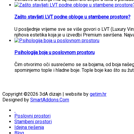
Zašto stavljati LVT podne obloge u stambene prostore?
U posljednje vrijeme sve se više govori o LVT (Luxury Vi
njihova estetika koja je u izvedbi Premium savršena. Najva
Psihologija boja u poslovnom prostoru
Čim otvorimo oči susrećemo se sa bojama, od boja našeg i
spominjemo tople i hladne boje. Tople boje kao što su žut
Copyright ©2026 3dA dizajn | website by
getim.hr
Designed by
SmartAddons.Com
Poslovni prostori
Stambeni prostori
Idejna rješenja
Blog