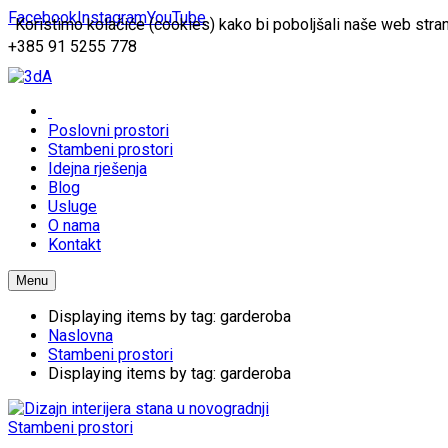
Facebook
Instagram
YouTube
Koristimo kolačiće (cookies) kako bi poboljšali naše web stran
+385 91 5255 778
Poslovni prostori
Stambeni prostori
Idejna rješenja
Blog
Usluge
O nama
Kontakt
Menu
Displaying items by tag: garderoba
Naslovna
Stambeni prostori
Displaying items by tag: garderoba
Stambeni prostori