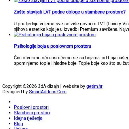
Zašto stavljati LVT podne obloge u stambene prostore?
U posljednje vrijeme sve se više govori o LVT (Luxury Vi
njihova estetika koja je u izvedbi Premium savršena. Najva
Psihologija boja u poslovnom prostoru
Čim otvorimo oči susrećemo se sa bojama, od boja našeg i
spominjemo tople i hladne boje. Tople boje kao što su žut
Copyright ©2026 3dA dizajn | website by
getim.hr
Designed by
SmartAddons.Com
Poslovni prostori
Stambeni prostori
Idejna rješenja
Blog