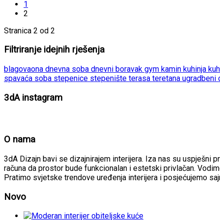
1
2
Stranica 2 od 2
Filtriranje idejnih rješenja
blagovaona
dnevna soba
dnevni boravak
gym
kamin
kuhinja
kuh
spavaća soba
stepenice
stepenište
terasa
teretana
ugradbeni
3dA instagram
O nama
3dA Dizajn bavi se dizajnirajem interijera. Iza nas su uspješni p
računa da prostor bude funkcionalan i estetski privlačan. Vodimo
Pratimo svjetske trendove uređenja interijera i posjećujemo sa
Novo