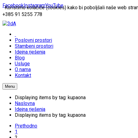
Facebook
Instagram
YouTube
Koristimo kolačiće (cookies) kako bi poboljšali naše web stran
+385 91 5255 778
Poslovni prostori
Stambeni prostori
Idejna rješenja
Blog
Usluge
O nama
Kontakt
Menu
Displaying items by tag: kupaona
Naslovna
Idejna rješenja
Displaying items by tag: kupaona
Prethodno
1
2