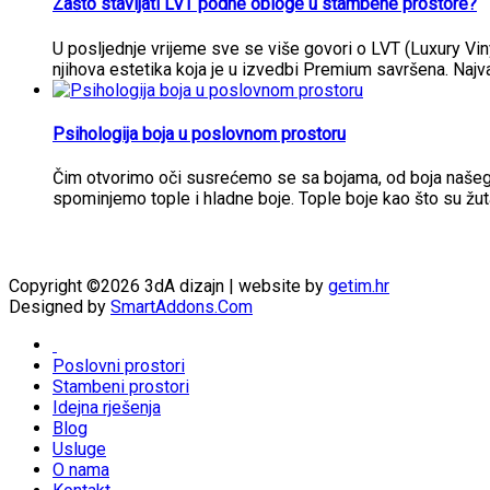
Zašto stavljati LVT podne obloge u stambene prostore?
U posljednje vrijeme sve se više govori o LVT (Luxury Vi
njihova estetika koja je u izvedbi Premium savršena. Najva
Psihologija boja u poslovnom prostoru
Čim otvorimo oči susrećemo se sa bojama, od boja našeg i
spominjemo tople i hladne boje. Tople boje kao što su žut
Copyright ©2026 3dA dizajn | website by
getim.hr
Designed by
SmartAddons.Com
Poslovni prostori
Stambeni prostori
Idejna rješenja
Blog
Usluge
O nama