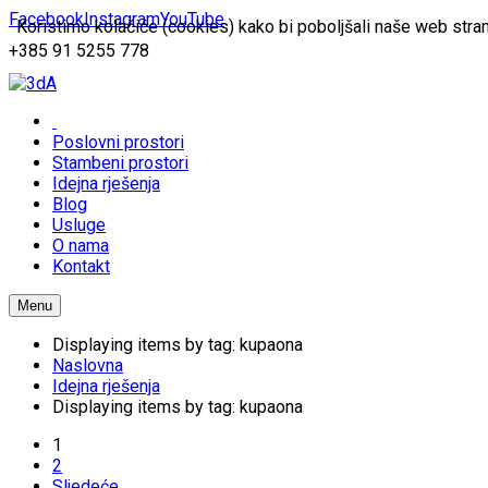
Facebook
Instagram
YouTube
Koristimo kolačiće (cookies) kako bi poboljšali naše web stran
+385 91 5255 778
Poslovni prostori
Stambeni prostori
Idejna rješenja
Blog
Usluge
O nama
Kontakt
Menu
Displaying items by tag: kupaona
Naslovna
Idejna rješenja
Displaying items by tag: kupaona
1
2
Sljedeće