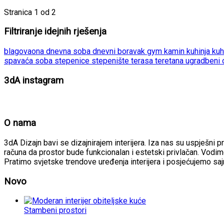
Stranica 1 od 2
Filtriranje idejnih rješenja
blagovaona
dnevna soba
dnevni boravak
gym
kamin
kuhinja
kuh
spavaća soba
stepenice
stepenište
terasa
teretana
ugradbeni
3dA instagram
O nama
3dA Dizajn bavi se dizajnirajem interijera. Iza nas su uspješni p
računa da prostor bude funkcionalan i estetski privlačan. Vodimo
Pratimo svjetske trendove uređenja interijera i posjećujemo sa
Novo
Stambeni prostori