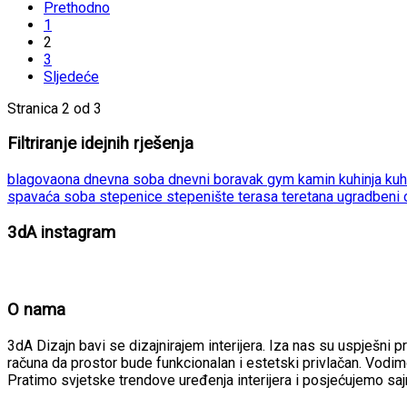
Prethodno
1
2
3
Sljedeće
Stranica 2 od 3
Filtriranje idejnih rješenja
blagovaona
dnevna soba
dnevni boravak
gym
kamin
kuhinja
kuh
spavaća soba
stepenice
stepenište
terasa
teretana
ugradbeni
3dA instagram
O nama
3dA Dizajn bavi se dizajnirajem interijera. Iza nas su uspješni p
računa da prostor bude funkcionalan i estetski privlačan. Vodimo
Pratimo svjetske trendove uređenja interijera i posjećujemo sa