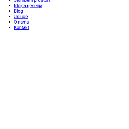
Stambeni prostori
Idejna rješenja
Blog
Usluge
O nama
Kontakt