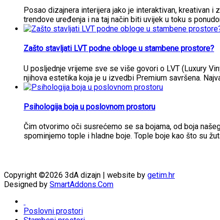
Posao dizajnera interijera jako je interaktivan, kreativan i 
trendove uređenja i na taj način biti uvijek u toku s ponud
Zašto stavljati LVT podne obloge u stambene prostore?
U posljednje vrijeme sve se više govori o LVT (Luxury Vi
njihova estetika koja je u izvedbi Premium savršena. Najva
Psihologija boja u poslovnom prostoru
Čim otvorimo oči susrećemo se sa bojama, od boja našeg i
spominjemo tople i hladne boje. Tople boje kao što su žut
Copyright ©2026 3dA dizajn | website by
getim.hr
Designed by
SmartAddons.Com
Poslovni prostori