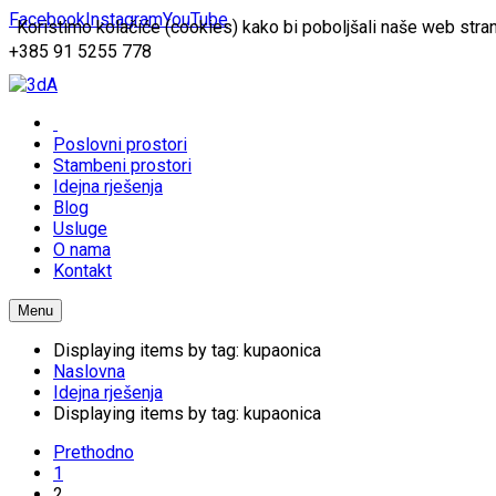
Facebook
Instagram
YouTube
Koristimo kolačiće (cookies) kako bi poboljšali naše web stran
+385 91 5255 778
Poslovni prostori
Stambeni prostori
Idejna rješenja
Blog
Usluge
O nama
Kontakt
Menu
Displaying items by tag: kupaonica
Naslovna
Idejna rješenja
Displaying items by tag: kupaonica
Prethodno
1
2