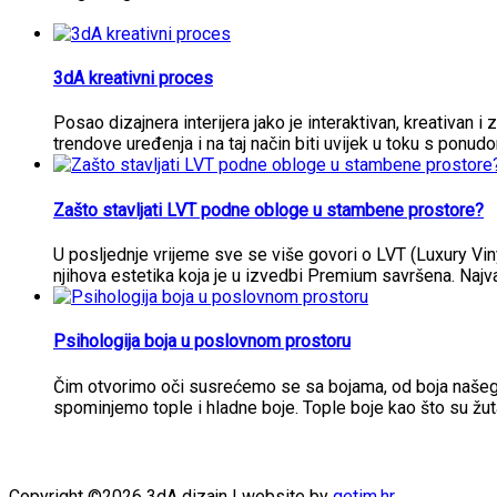
3dA kreativni proces
Posao dizajnera interijera jako je interaktivan, kreativan i 
trendove uređenja i na taj način biti uvijek u toku s ponud
Zašto stavljati LVT podne obloge u stambene prostore?
U posljednje vrijeme sve se više govori o LVT (Luxury Vi
njihova estetika koja je u izvedbi Premium savršena. Najva
Psihologija boja u poslovnom prostoru
Čim otvorimo oči susrećemo se sa bojama, od boja našeg i
spominjemo tople i hladne boje. Tople boje kao što su žut
Copyright ©2026 3dA dizajn | website by
getim.hr