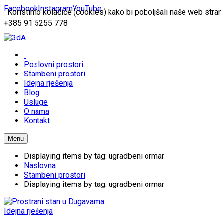
Facebook
Instagram
YouTube
Koristimo kolačiće (cookies) kako bi poboljšali naše web stran
+385 91 5255 778
Poslovni prostori
Stambeni prostori
Idejna rješenja
Blog
Usluge
O nama
Kontakt
Menu
Displaying items by tag: ugradbeni ormar
Naslovna
Stambeni prostori
Displaying items by tag: ugradbeni ormar
Idejna rješenja