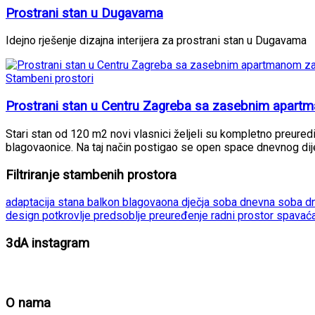
Prostrani stan u Dugavama
Idejno rješenje dizajna interijera za prostrani stan u Dugavama
Stambeni prostori
Prostrani stan u Centru Zagreba sa zasebnim apart
Stari stan od 120 m2 novi vlasnici željeli su kompletno preuredit
blagovaonice. Na taj način postigao se open space dnevnog dij
Filtriranje stambenih prostora
adaptacija stana
balkon
blagovaona
dječja soba
dnevna soba
d
design
potkrovlje
predsoblje
preuređenje
radni prostor
spavać
3dA instagram
O nama