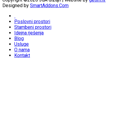
Designed by
SmartAddons.Com
Poslovni prostori
Stambeni prostori
Idejna rješenja
Blog
Usluge
O nama
Kontakt